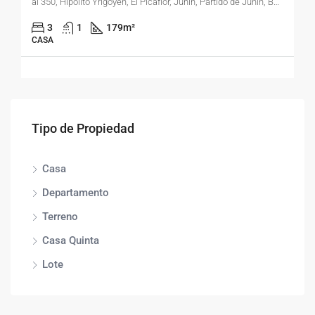
al 350, Hipólito Yrigoyen, El Picaflor, Junín, Partido de Junín, Buenos Aires, 6000, Argentina
3
1
179
m²
CASA
Tipo de Propiedad
Casa
Departamento
Terreno
Casa Quinta
Lote