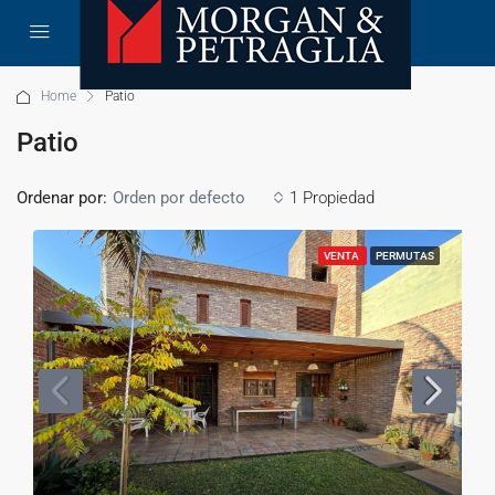
Home
Patio
Patio
Ordenar por:
1 Propiedad
Orden por defecto
VENTA
PERMUTAS